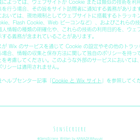
によっては、ウェブサイトが Cookie または類似の技術を利
集を行う場合、その旨をサイト訪問者に通知する義務がありま
においては、現地規制としてウェブサイトに搭載するトラッキ
kie、Flash Cookie、Web ビーコンなど）、およびこれらの
個人情報の種類の明確化や、これらの技術の利用目的を、ウェ
示する義務が含まれていることがあります。
が Wix のサービスを通じて Cookie の設定やその他のトラ
る場合、情報の収集と保存方法に関して独自のポリシーを持っ
とを考慮してください。このような外部のサービスにおいては、W
ポリシーは適用されません。
社ヘルプセンター記事「
Cookie と Wix サイト
」を参照してく
SensEcriere
©SensEcriere Written by KANAZAWAyuuki