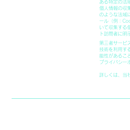
ある特定の法域
個人情報の収
のような法域
ール（例：Coo
いて収集する
ト訪問者に明
第三者サービス
技術を利用す
能性があるこ
プライバシー
詳しくは、当