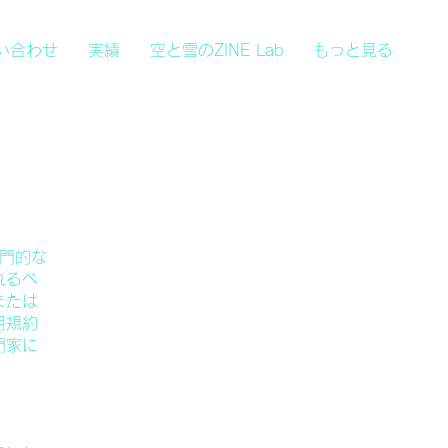
問い合わせ
実績
空と雪のZINE Lab
もっと見る
専門的な
れるべ
または
用規約
門家に