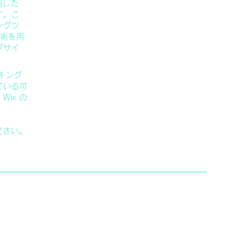
用した
す。こ
ングツ
技術を用
ブサイ
ッキング
ている可
ix の
ださい。