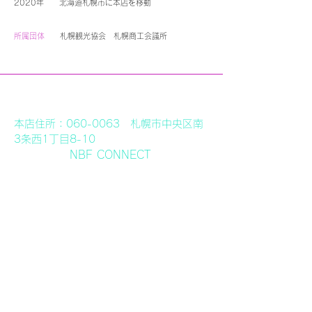
2020年 北海道札幌市に本店を移動
所属団体
札幌観光協会
札幌商工会議所
本店住所：
060-0063
札幌市中央区南
3条西1丁目8-10
NBF CONNECT
SAPPORO 4F
登録番号：T8060001022427
​代表取締役：田島 幸代
問合わせ先：
info@soranopen.jp