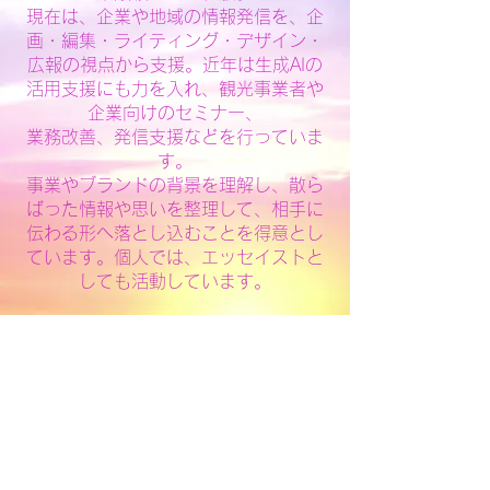
現在は、企業や地域の情報発信を、企
画・編集・ライティング・デザイン・
広報の視点から支援。近年は生成AIの
活用支援にも力を入れ、観光事業者や
企業向けのセミナー、
業務改善、発信支援などを行っていま
す。
事業やブランドの背景を理解し、散ら
ばった情報や思いを整理して、相手に
伝わる形へ落とし込むことを得意とし
ています。個人では、エッセイストと
しても活動しています。