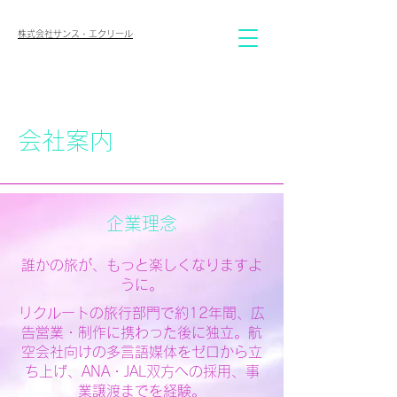
株式会社サンス・エクリール
会社案内
企業理念
誰かの旅が、もっと楽しくなりますよ
うに。
リクルートの旅行部門で約12年間、広
告営業・制作に携わった後に独立。航
空会社向けの多言語媒体をゼロから立
ち上げ、ANA・JAL双方への採用、事
業譲渡までを経験。